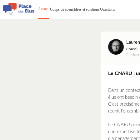
Accueil
|
|
Coups de coeur
|
Idées et solutions
|
Questions
Lauren
Conseil 
Présiden
Le CNARU : une
Dans un context
élus ont besoin d
C’est préciséme
réunit l’ensembl
Le CNARU permet
une expertise te
d’aménagement