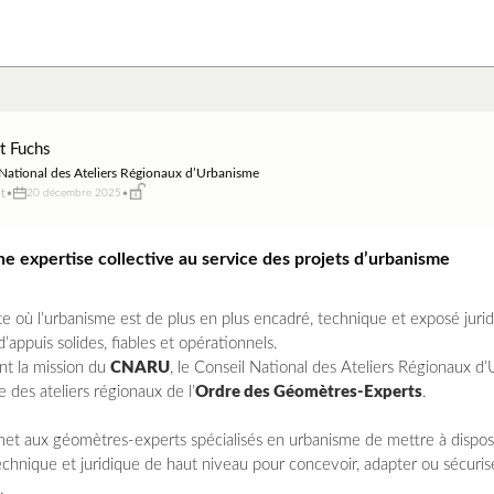
t Fuchs
National des Ateliers Régionaux d’Urbanisme
t
•
•
20 décembre 2025
 expertise collective au service des projets d’urbanisme
e où l’urbanisme est de plus en plus encadré, technique et exposé juri
’appuis solides, fiables et opérationnels.
nt la mission du
CNARU
, le Conseil National des Ateliers Régionaux d
e des ateliers régionaux de l’
Ordre des Géomètres-Experts
.
 aux géomètres-experts spécialisés en urbanisme de mettre à disposi
chnique et juridique de haut niveau pour concevoir, adapter ou sécurise
.