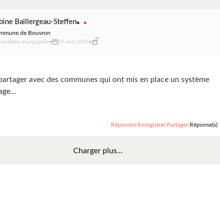
bine Baillergeau-Steffen
mmune de Bouvron
seillère muncipale
•
•
29 août 2025
 partager avec des communes qui ont mis en place un système
ge...
Répondre
|
Enregistrer
|
Partager
|
Réponse(s)
Charger plus...