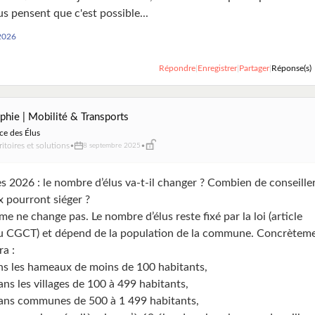
us pensent que c'est possible...
2026
Répondre
|
Enregistrer
|
Partager
|
Réponse(s)
phie | Mobilité & Transports
ce des Élus
ritoires et solutions
•
•
8 septembre 2025
s 2026 : le nombre d’élus va-t-il changer ? Combien de conseille
 pourront siéger ?
e ne change pas. Le nombre d’élus reste fixé par la loi (article
 CGCT) et dépend de la population de la commune. Concrèteme
a :
ans les hameaux de moins de 100 habitants,
ans les villages de 100 à 499 habitants,
dans communes de 500 à 1 499 habitants,