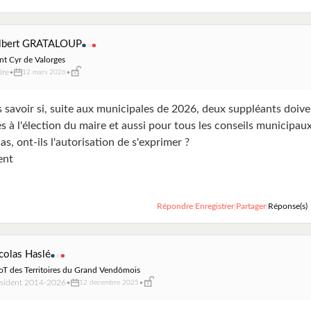
lbert GRATALOUP
nt Cyr de Valorges
ire
•
•
12 mars 2026
s savoir si, suite aux municipales de 2026, deux suppléants doiv
s à l'élection du maire et aussi pour tous les conseils municipaux
 cas, ont-ils l'autorisation de s'exprimer ?
ent
Répondre
|
Enregistrer
|
Partager
|
Réponse(s)
colas Haslé
T des Territoires du Grand Vendômois
ésident 2014-2026
•
•
12 décembre 2025