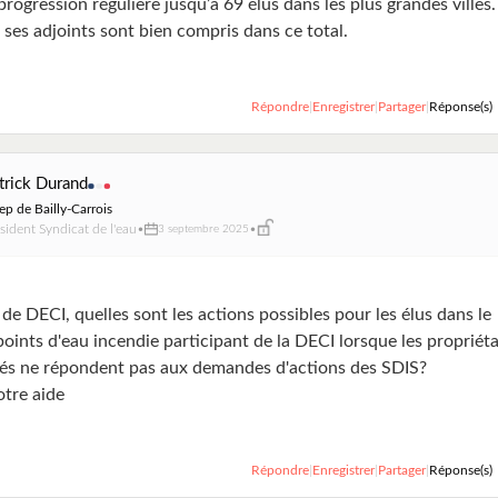
progression régulière jusqu’à 69 élus dans les plus grandes villes.
 ses adjoints sont bien compris dans ce total.
Répondre
|
Enregistrer
|
Partager
|
Réponse(s)
trick Durand
ep de Bailly-Carrois
sident Syndicat de l'eau
•
•
3 septembre 2025
de DECI, quelles sont les actions possibles pour les élus dans le
oints d'eau incendie participant de la DECI lorsque les propriéta
vés ne répondent pas aux demandes d'actions des SDIS?
otre aide
Répondre
|
Enregistrer
|
Partager
|
Réponse(s)