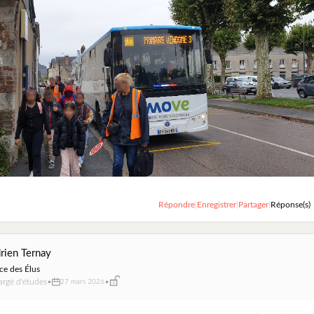
Répondre
|
Enregistrer
|
Partager
|
Réponse(s)
rien Ternay
ce des Élus
rgé d'études
•
•
27 mars 2026