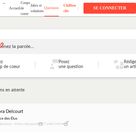
Coups
Idées et
Chiffres
Questions
SE CONNECTER
|
Accueil
|
de
|
|
|
solutions
clés
coeur
renez la parole...
ez
Posez
Rédig
|
|
p de coeur
une question
un art
ns en attente
ra Delcourt
ce des Élus
actrice - Infos citoyens
•
•
17 juillet 2026