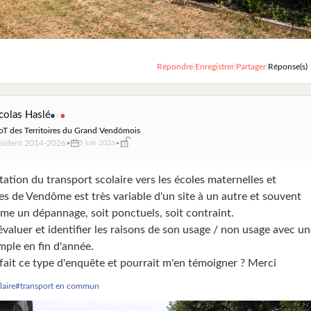
Répondre
|
Enregistrer
|
Partager
|
Réponse(s)
colas Haslé
T des Territoires du Grand Vendômois
ésident 2014-2026
•
•
5 juin 2026
ation du transport scolaire vers les écoles maternelles et
es de Vendôme est très variable d'un site à un autre et souvent
mme un dépannage, soit ponctuels, soit contraint.
évaluer et identifier les raisons de son usage / non usage avec u
mple en fin d'année.
 fait ce type d'enquête et pourrait m'en témoigner ? Merci
laire
#transport en commun