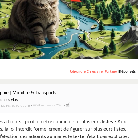
Répondre
|
Enregistrer
|
Partager
|
Réponse(s)
phie | Mobilité & Transports
ce des Élus
ritoires et solutions
•
•
28 septembre 2025
s adjoints : peut-on être candidat sur plusieurs listes ? Aux
, la loi interdit formellement de figurer sur plusieurs listes.
’élection des adjoints au maire, le texte n’était pas explicite :