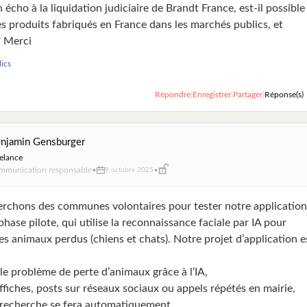
 écho à la liquidation judiciaire de Brandt France, est-il possible
es produits fabriqués en France dans les marchés publics, et
 Merci
ics
Répondre
|
Enregistrer
|
Partager
|
Réponse(s)
njamin Gensburger
elance
mmunication responsable
•
•
9 octobre 2025
rchons des communes volontaires pour tester notre application
hase pilote, qui utilise la reconnaissance faciale par IA pour
es animaux perdus (chiens et chats). Notre projet d’application e
le problème de perte d’animaux grâce à l’IA,
affiches, posts sur réseaux sociaux ou appels répétés en mairie,
 recherche se fera automatiquement,