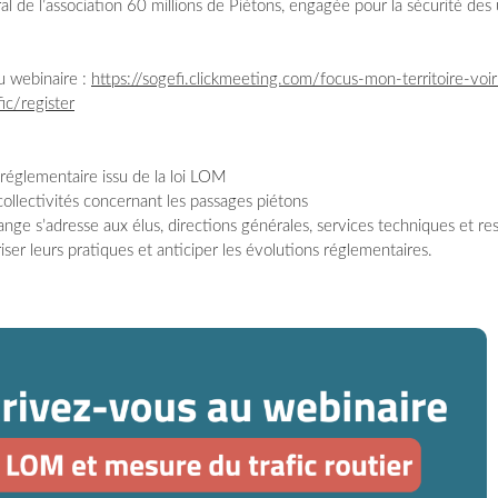
al de l’association 60 millions de Piétons, engagée pour la sécurité des
u webinaire :
https://sogefi.clickmeeting.com/focus-mon-territoire-voir
ic/register
:
réglementaire issu de la loi LOM
collectivités concernant les passages piétons
ge s’adresse aux élus, directions générales, services techniques et re
iser leurs pratiques et anticiper les évolutions réglementaires.