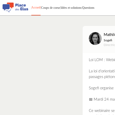
Accueil
|
|
Coups de coeur
|
Idées et solutions
|
Questions
Mathil
Sogefi
Directri
Loi LOM : Webin
La loi d’orienta
passages piétons
Sogefi organise
📅 Mardi 24 ma
Ce webinaire se