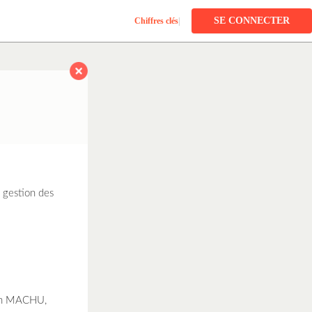
SE CONNECTER
Chiffres clés
|
a gestion des
tian MACHU,