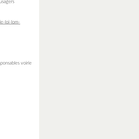
 usagers
ie-loi-lom-
sponsables voirie