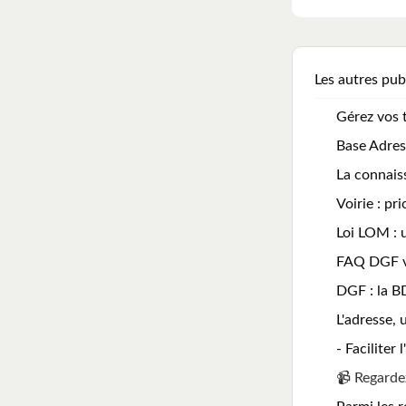
Les autres pub
Gérez vos 
Base Adres
La connaiss
Voirie : pr
Loi LOM : u
FAQ DGF v
DGF : la B
L'adresse, 
- Faciliter
📹 Regardez