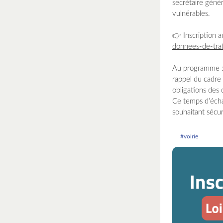
secrétaire génér
vulnérables.
👉 Inscription a
donnees-de-traf
Au programme 
rappel du cadre 
obligations des 
Ce temps d’échan
souhaitant sécur
#voirie