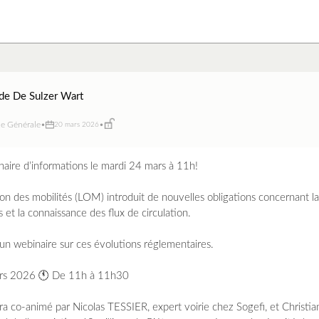
de De Sulzer Wart
ce Générale
•
•
20 mars 2026
aire d’informations le mardi 24 mars à 11h!
tion des mobilités (LOM) introduit de nouvelles obligations concernant l
 et la connaissance des flux de circulation.
 un webinaire sur ces évolutions réglementaires.
rs 2026 🕚 De 11h à 11h30
ra co-animé par Nicolas TESSIER, expert voirie chez Sogefi, et Chris