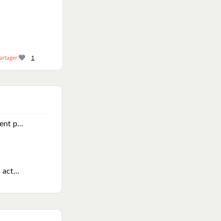
artager
|
1
nt p...
act...