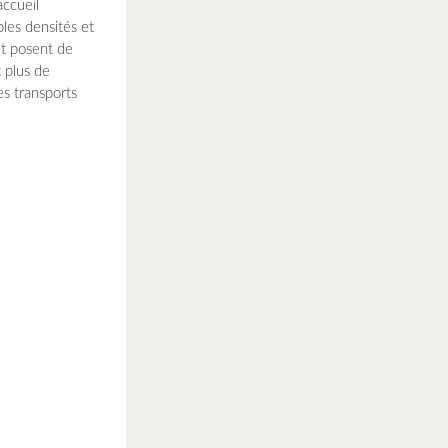
accueil
bles densités et
et posent de
 plus de
es transports