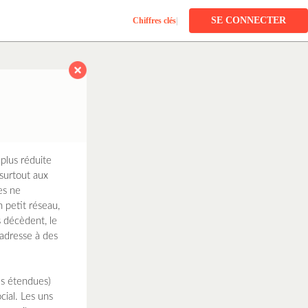
SE CONNECTER
Chiffres clés
|
plus réduite
 surtout aux
es ne
 petit réseau,
s décèdent, le
’adresse à des
es étendues)
cial. Les uns