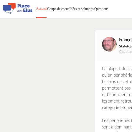
Accueil
|
|
Coups de coeur
|
Idées et solutions
|
Questions
Franço
Statetca
Géograp
La plupart des c
qu’en périphérie
besoins des étud
permettent pas u
et bénéficient d
logement retrouv
catégories supér
Les périphéries 
sont à dominante