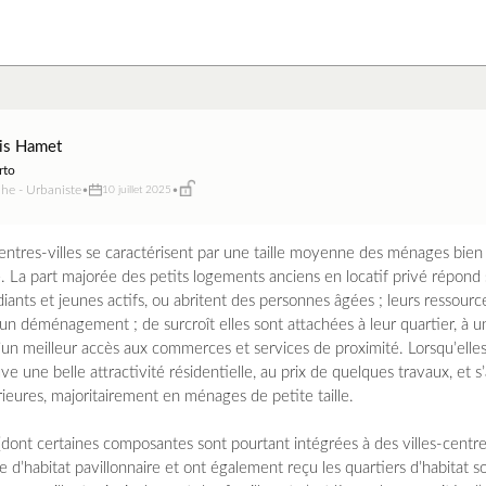
is Hamet
rto
he - Urbaniste
•
•
10 juillet 2025
entres-villes se caractérisent par une taille moyenne des ménages bien 
. La part majorée des petits logements anciens en locatif privé répond
iants et jeunes actifs, ou abritent des personnes âgées ; leurs ressourc
n déménagement ; de surcroît elles sont attachées à leur quartier, à un
’un meilleur accès aux commerces et services de proximité. Lorsqu’elle
e une belle attractivité résidentielle, au prix de quelques travaux, et s
ieures, majoritairement en ménages de petite taille.
(dont certaines composantes sont pourtant intégrées à des villes-centr
 d’habitat pavillonnaire et ont également reçu les quartiers d’habitat so