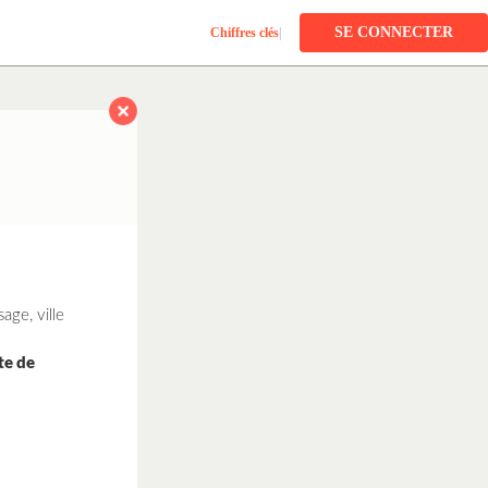
SE CONNECTER
Chiffres clés
|
age, ville
te de