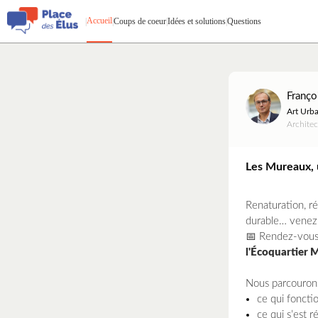
Accueil
|
|
Coups de coeur
|
Idées et solutions
|
Questions
Franço
Art Urba
Architec
Les Mureaux, u
Renaturation, r
durable… venez v
📅 Rendez-vous
l'Écoquartier 
Nous parcourons 
ce qui foncti
ce qui s’est 