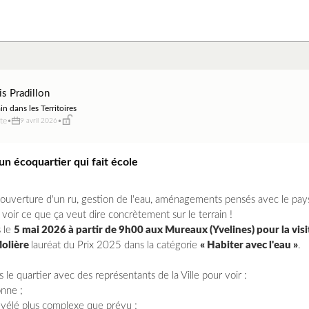
is Pradillon
in dans les Territoires
te
•
•
9 avril 2026
n écoquartier qui fait école
éouverture d'un ru, gestion de l'eau, aménagements pensés avec le pays
oir ce que ça veut dire concrètement sur le terrain !
 le
5 mai 2026 à partir de 9h00 aux Mureaux (Yvelines) pour la visi
Molière
lauréat du Prix 2025 dans la catégorie
« Habiter avec l'eau »
.
le quartier avec des représentants de la Ville pour voir :
onne ;
révélé plus complexe que prévu ;