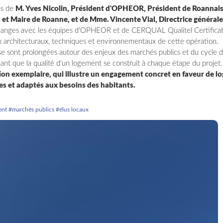
ns de
M. Yves Nicolin, Président d'OPHEOR, Président de Roannai
et Maire de Roanne, et de Mme. Vincente Vial, Directrice génér
changes avec les équipes d'OPHEOR et de CERQUAL Qualitel Certificat
ix architecturaux, techniques et environnementaux de cette opération.
 se sont prolongées autour des enjeux des marchés publics et du cycle d
ant que la qualité d'un logement se construit à chaque étape du projet.
tion exemplaire, qui illustre un engagement concret en faveur de 
les et adaptés aux besoins des habitants.
ent
#marchés publics
#élus locaux