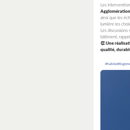
Les interventio
Agglomération 
ainsi que les é
lumière les cho
Les discussions
bâtiment, rappel
👏 Une réalisa
qualité, durab
#habitat
#logem