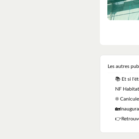
Les autres pub
📚 Et si l'
NF Habitat
☀️ Canicul
🏡Inaugura
👉Retrouvez