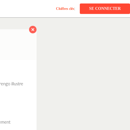
SE CONNECTER
Chiffres clés
|
engo illustre
nement