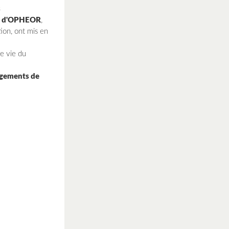
s
ale d'OPHEOR
,
ion, ont mis en
e vie du
logements de