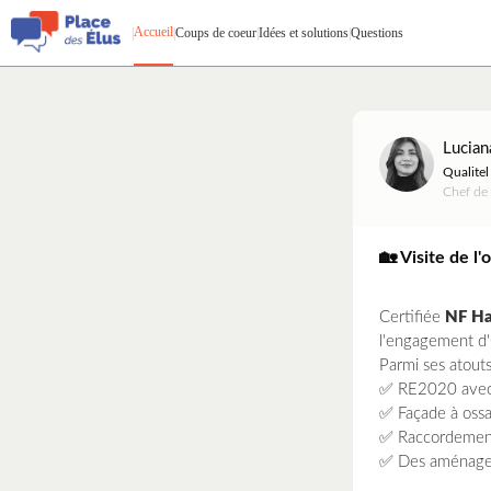
Accueil
|
|
Coups de coeur
|
Idées et solutions
|
Questions
Lucian
Qualitel
Chef de
🏡 Visite de 
Certifiée
NF Ha
l'engagement d'
Parmi ses atouts
✅ RE2020 avec 
✅ Façade à ossa
✅ Raccordement 
✅ Des aménageme