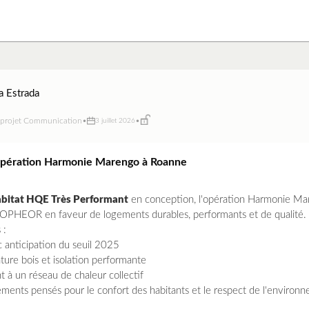
a Estrada
 projet Communication
•
•
3 juillet 2026
l'opération Harmonie Marengo à Roanne
bitat HQE Très Performant
en conception, l'opération Harmonie Mar
OPHEOR en faveur de logements durables, performants et de qualité.
 :
anticipation du seuil 2025
ture bois et isolation performante
à un réseau de chaleur collectif
nts pensés pour le confort des habitants et le respect de l'environ